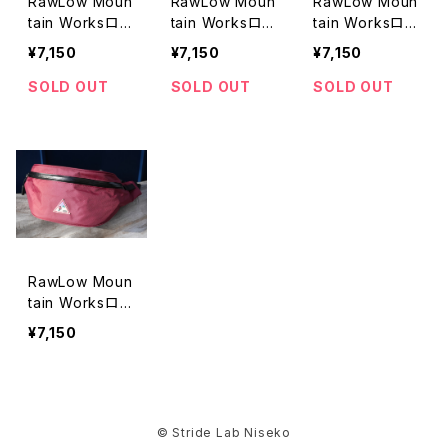
RawLow Moun
RawLow Moun
RawLow Moun
tain Worksロウ
tain Worksロウ
tain Worksロウ
ロウマウンテン
ロウマウンテン
ロウマウンテン
¥7,150
¥7,150
¥7,150
ワークス / Piste
ワークス / Piste
ワークス / Piste
n Pack（BOGE
n Pack（BOGE
n Pack（BOGE
SOLD OUT
SOLD OUT
SOLD OUT
N edition）/ Pe
N edition）/ In
N edition）/ Fo
wter
digo
rest
RawLow Moun
tain Worksロウ
ロウマウンテン
¥7,150
ワークス / Piste
n Pack（BOGE
N edition）/ Re
d Been
© Stride Lab Niseko