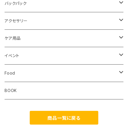
レディス
メンズ
キッズ
Static
Milestone
バックパック
レディス
ジム トレーニング
Milestone
Drymax
Ultimate Direction
アクセサリー
Altra
Hiker Trash
Teton Bros.
Halo Commodity
ケア用品
ibex
OS1st
RawLow Mountain Works
Extremities
ROD
イベント
ULTIMATE DIRECTION
extremities
Okara
Km4k
Correct Toes
Zero Limits in Niseko
Food
STRIDE
Rab
Coros
Aggressive Design
The Small Twist
BOOK
Milestone
Theragun
商品一覧に戻る
HIKER TRASH
Blackboard