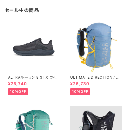
セール中の商品
ALTRA/トーリン 8 GTX ウィメ
ULTIMATE DIRECTION / ア
ンズ
ルティメット ディレクション Fas
¥25,740
¥26,730
tpack 30 Men's / Fog
10%OFF
10%OFF