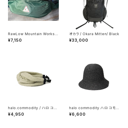
RawLow Mountain Worksロ
オカラ / Okara Mitten/ Black
ウロウマウンテンワークス / Pis
¥7,150
¥33,000
ten Pack（BOGEN edition）/
Forest
halo.commodity / ハロ コモ
halo commodity ハロ コモデ
ディティCuddly Band / Ivory
ィティ / Chip Dome Hat / bla
¥4,950
¥6,600
ck