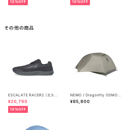
メンズ / ONYX
10%OFF
10%OFF
その他の商品
ESCALATE RACER2 （エスカ
NEMO / Dragonfly OSMO™
ランテ レーサー２）ウィメンズ Bl
2P (※発送までお時間いただく
¥20,790
¥85,800
ack/Black
場合あり)
10%OFF