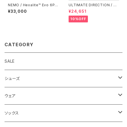
NEMO / Hexalite™ Evo 6P
ULTIMATE DIRECTION / ア
Combo Set (※発送までお時
ルティメット ディレクション XO
¥33,000
¥24,651
間いただく場合あり)
DUS VEST（エクソドス ベスト）
メンズ / ONYX
10%OFF
CATEGORY
SALE
シューズ
ロード
ウェア
メンズ
トレイル
Teton Bros.
ソックス