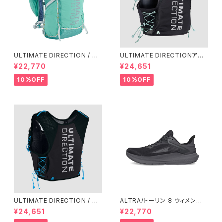
ULTIMATE DIRECTION / ア
ULTIMATE DIRECTIONアル
ルティメット ディレクション Fas
ディメット ディレクション/ XOD
¥22,770
¥24,651
tpackher 20 Women'S / Em
US VESTA（エクソドス ベスタ）
erald 2.0
ウィメンズ / ONYX
10%OFF
10%OFF
ULTIMATE DIRECTION / ア
ALTRA/トーリン 8 ウィメン
ルティメット ディレクション XO
ズ Black/Black
¥24,651
¥22,770
DUS VEST（エクソドス ベスト）