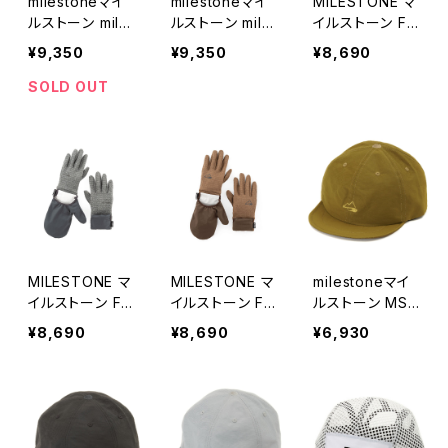
milestoneマイ
milestoneマイ
MILESTONE マ
ルストーン mile
ルストーン mile
イルストーン Fa
stone Original
stone Original
st Trail Glove
¥9,350
¥9,350
¥8,690
Cap MSC-026
Cap MSC-026
2.0 Black
"Let's Keep P
"Let's Keep P
SOLD OUT
ushing Our Li
ushing Our Li
mits!" / ブルー
mits!" / サクラ
ギル
マス
MILESTONE マ
MILESTONE マ
milestoneマイ
イルストーン Fa
イルストーン Fa
ルストーン MSC
st Trail Glove
st Trail Glove
-022 オリジナ
¥8,690
¥8,690
¥6,930
2.0 Gray
2.0 Brown
ルキャップ / キ
ウイ