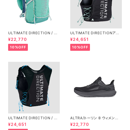
ULTIMATE DIRECTION / ア
ULTIMATE DIRECTIONアル
ルティメット ディレクション Fas
ディメット ディレクション/ XOD
¥22,770
¥24,651
tpackher 20 Women'S / Em
US VESTA（エクソドス ベスタ）
erald 2.0
ウィメンズ / ONYX
10%OFF
10%OFF
ULTIMATE DIRECTION / ア
ALTRA/トーリン 8 ウィメン
ルティメット ディレクション XO
ズ Black/Black
¥24,651
¥22,770
DUS VEST（エクソドス ベスト）