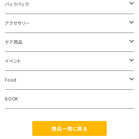
レディス
メンズ
キッズ
Static
Milestone
バックパック
レディス
ジム トレーニング
Milestone
Drymax
Ultimate Direction
アクセサリー
Altra
Hiker Trash
Teton Bros.
Halo Commodity
ケア用品
ibex
OS1st
RawLow Mountain Works
Extremities
ROD
イベント
ULTIMATE DIRECTION
extremities
Okara
Km4k
Correct Toes
Zero Limits in Niseko
Food
STRIDE
Rab
Coros
Aggressive Design
The Small Twist
BOOK
Milestone
Theragun
商品一覧に戻る
HIKER TRASH
Blackboard