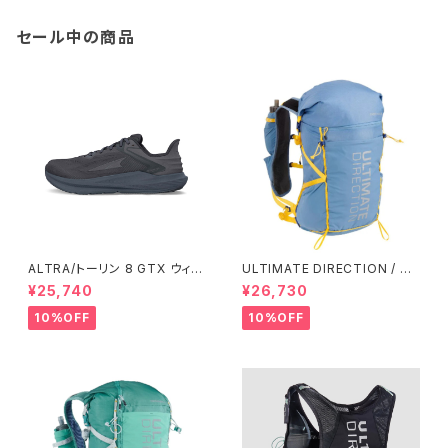
セール中の商品
ALTRA/トーリン 8 GTX ウィメ
ULTIMATE DIRECTION / ア
ンズ
ルティメット ディレクション Fas
¥25,740
¥26,730
tpack 30 Men's / Fog
10%OFF
10%OFF