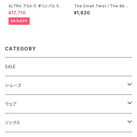
ALTRA アルトラ オリンパス 5
The Small Twist / The BAG
メンズ Navy
- Yatsugatake Salmon Coc
¥17,710
¥1,620
onut Risotto 季節限定商品
30%OFF
CATEGORY
SALE
シューズ
ロード
ウェア
メンズ
トレイル
Teton Bros.
ソックス