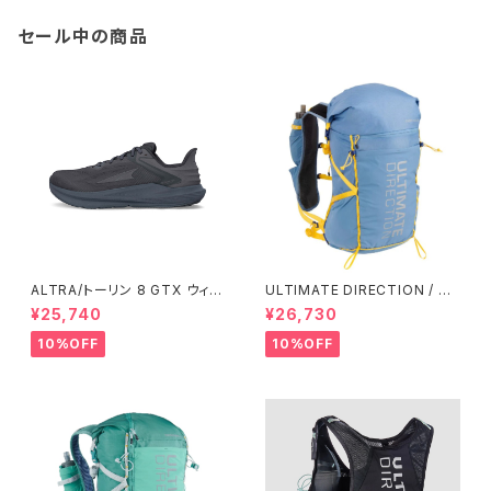
セール中の商品
ALTRA/トーリン 8 GTX ウィメ
ULTIMATE DIRECTION / ア
ンズ
ルティメット ディレクション Fas
¥25,740
¥26,730
tpack 30 Men's / Fog
10%OFF
10%OFF