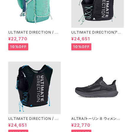
ULTIMATE DIRECTION / ア
ULTIMATE DIRECTIONアル
ルティメット ディレクション Fas
ディメット ディレクション/ XOD
¥22,770
¥24,651
tpackher 20 Women'S / Em
US VESTA（エクソドス ベスタ）
erald 2.0
ウィメンズ / ONYX
10%OFF
10%OFF
ULTIMATE DIRECTION / ア
ALTRA/トーリン 8 ウィメン
ルティメット ディレクション XO
ズ Black/Black
¥24,651
¥22,770
DUS VEST（エクソドス ベスト）
メンズ / ONYX