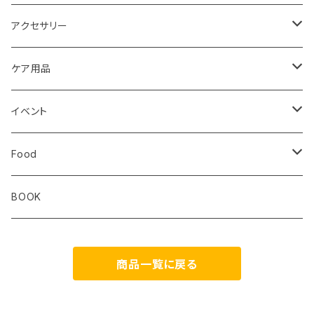
レディス
ジム トレーニング
Milestone
Drymax
Ultimate Direction
アクセサリー
Altra
Hiker Trash
Teton Bros.
Halo Commodity
ケア用品
ibex
OS1st
RawLow Mountain Works
Extremities
ROD
イベント
ULTIMATE DIRECTION
extremities
Okara
Km4k
Correct Toes
Zero Limits in Niseko
Food
STRIDE
Rab
Coros
Aggressive Design
The Small Twist
BOOK
Milestone
Theragun
商品一覧に戻る
HIKER TRASH
Blackboard