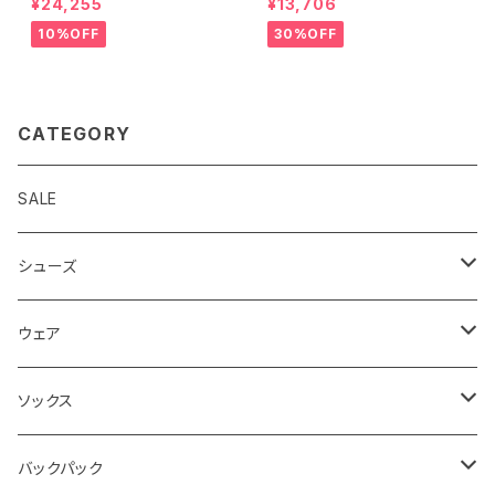
¥24,255
¥13,706
10%OFF
30%OFF
CATEGORY
SALE
シューズ
ロード
ウェア
メンズ
トレイル
Teton Bros.
ソックス
レディス
メンズ
キッズ
Static
Milestone
バックパック