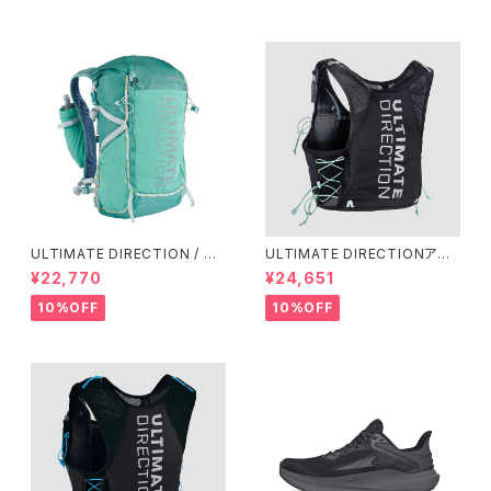
ULTIMATE DIRECTION / ア
ULTIMATE DIRECTIONアル
ルティメット ディレクション Fas
ディメット ディレクション/ XOD
¥22,770
¥24,651
tpackher 20 Women'S / Em
US VESTA（エクソドス ベスタ）
erald 2.0
ウィメンズ / ONYX
10%OFF
10%OFF