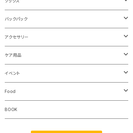
トレイル
Teton Bros.
ソックス
レディス
メンズ
キッズ
Static
Milestone
バックパック
レディス
ジム トレーニング
Milestone
Drymax
Ultimate Direction
アクセサリー
Altra
Hiker Trash
Teton Bros.
Halo Commodity
ケア用品
ibex
OS1st
RawLow Mountain Works
Extremities
ROD
イベント
ULTIMATE DIRECTION
extremities
Okara
Km4k
Correct Toes
Zero Limits in Niseko
Food
STRIDE
Rab
Coros
Aggressive Design
The Small Twist
BOOK
Milestone
Theragun