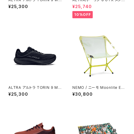
men's Black/Black/Castler
Dusty Olive
¥25,300
¥25,740
ock
10%OFF
ALTRA アルトラ TORIN 9 Me
NEMO / ニーモ Moonlite Elit
n's Black/Black/Castlerock
e
¥25,300
¥30,800