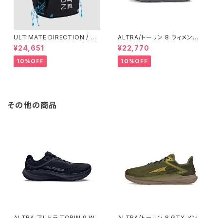
ULTIMATE DIRECTION / ア
ALTRA/トーリン 8 ウィメン
ルティメット ディレクション XO
ズ Black/Black
¥24,651
¥22,770
DUS VEST（エクソドス ベスト）
メンズ / ONYX
10%OFF
10%OFF
その他の商品
ALTRA アルトラ TORIN 9 Wo
ALTRA/トーリン 8 GTX メンズ