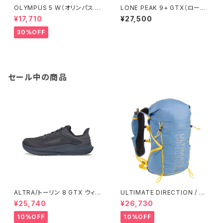
OLYMPUS 5 W（オリンパス 5）
LONE PEAK 9+ GTX（ローン
ウィメンズ Brown/Red
ピーク 9+） ウィメンズ Black
¥17,710
¥27,500
30%OFF
セール中の商品
ALTRA/トーリン 8 GTX ウィメ
ULTIMATE DIRECTION / ア
ンズ
ルティメット ディレクション Fas
¥25,740
¥26,730
tpack 30 Men's / Fog
10%OFF
10%OFF