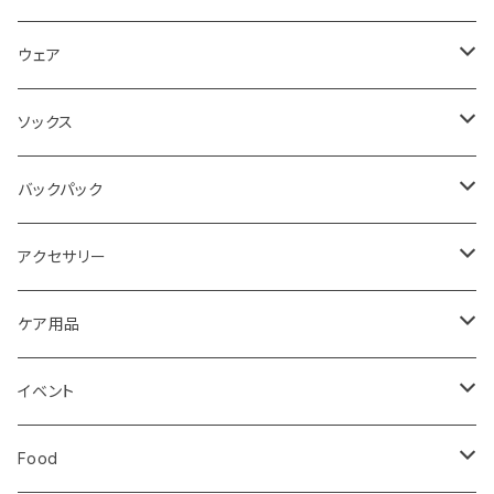
ロード
ウェア
メンズ
トレイル
Teton Bros.
ソックス
レディス
メンズ
キッズ
Static
Milestone
バックパック
レディス
ジム トレーニング
Milestone
Drymax
Ultimate Direction
アクセサリー
Altra
Hiker Trash
Teton Bros.
Halo Commodity
ケア用品
ibex
OS1st
RawLow Mountain Works
Extremities
ROD
イベント
ULTIMATE DIRECTION
extremities
Okara
Km4k
Correct Toes
Zero Limits in Niseko
Food