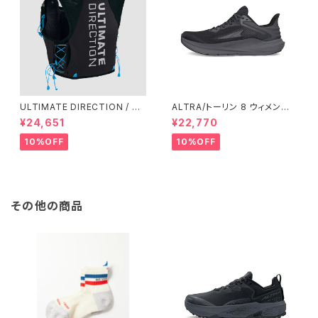
ULTIMATE DIRECTION / ア
ALTRA/トーリン 8 ウィメン
ルティメット ディレクション XO
ズ Black/Black
¥24,651
¥22,770
DUS VEST（エクソドス ベスト）
メンズ / ONYX
10%OFF
10%OFF
その他の商品