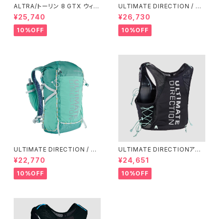
ALTRA/トーリン 8 GTX ウィメ
ULTIMATE DIRECTION / ア
ンズ
ルティメット ディレクション Fas
¥25,740
¥26,730
tpack 30 Men's / Fog
10%OFF
10%OFF
ULTIMATE DIRECTION / ア
ULTIMATE DIRECTIONアル
ルティメット ディレクション Fas
ディメット ディレクション/ XOD
¥22,770
¥24,651
tpackher 20 Women'S / Em
US VESTA（エクソドス ベスタ）
erald 2.0
ウィメンズ / ONYX
10%OFF
10%OFF