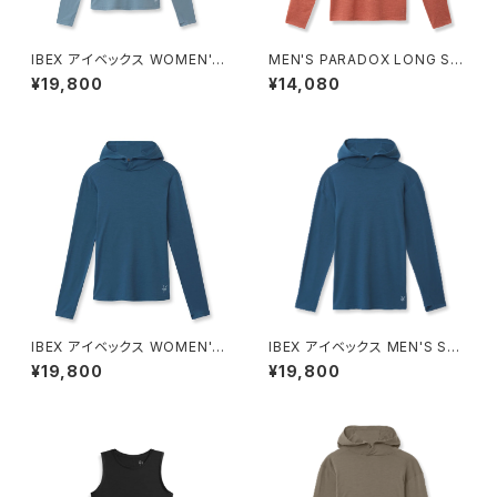
IBEX アイベックス WOMEN'S
MEN'S PARADOX LONG SL
SPRINGBOK SUN HOODIE /
EEVE TEE
¥19,800
¥14,080
Dusty Blue
IBEX アイベックス WOMEN'S
IBEX アイベックス MEN'S SP
SPRINGBOK SUN HOODIE /
RINGBOK SUN HOODIE / A
¥19,800
¥19,800
ATLANTIC
TLANTIC