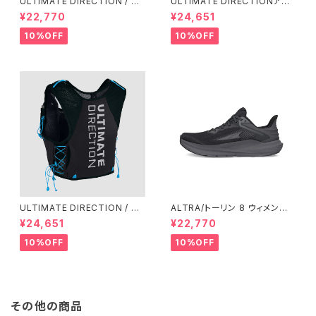
ULTIMATE DIRECTION / ア
ULTIMATE DIRECTIONアル
ルティメット ディレクション Fas
ディメット ディレクション/ XOD
¥22,770
¥24,651
tpackher 20 Women'S / Em
US VESTA（エクソドス ベスタ）
erald 2.0
ウィメンズ / ONYX
10%OFF
10%OFF
ULTIMATE DIRECTION / ア
ALTRA/トーリン 8 ウィメン
ルティメット ディレクション XO
ズ Black/Black
¥24,651
¥22,770
DUS VEST（エクソドス ベスト）
メンズ / ONYX
10%OFF
10%OFF
その他の商品