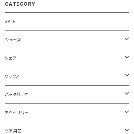
CATEGORY
SALE
シューズ
ロード
ウェア
メンズ
トレイル
Teton Bros.
ソックス
レディス
メンズ
キッズ
Static
Milestone
バックパック
レディス
ジム トレーニング
Milestone
Drymax
Ultimate Direction
アクセサリー
Altra
Hiker Trash
Teton Bros.
Halo Commodity
ケア用品