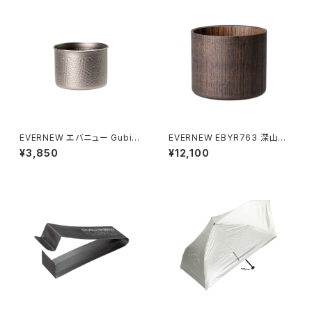
EVERNEW エバニュー GubiG
EVERNEW EBYR763 深山漆
ubi
椀 汁 日本製
¥3,850
¥12,100