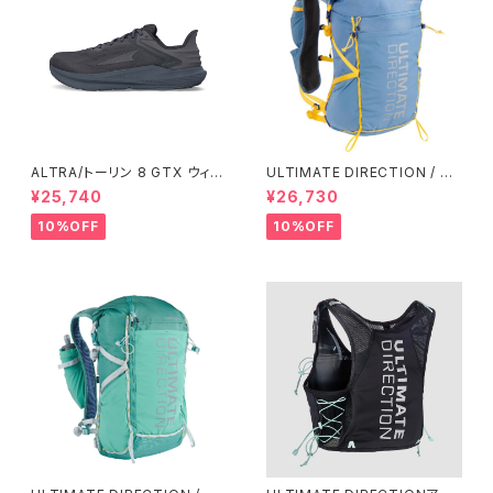
ALTRA/トーリン 8 GTX ウィメ
ULTIMATE DIRECTION / ア
ンズ
ルティメット ディレクション Fas
¥25,740
¥26,730
tpack 30 Men's / Fog
10%OFF
10%OFF