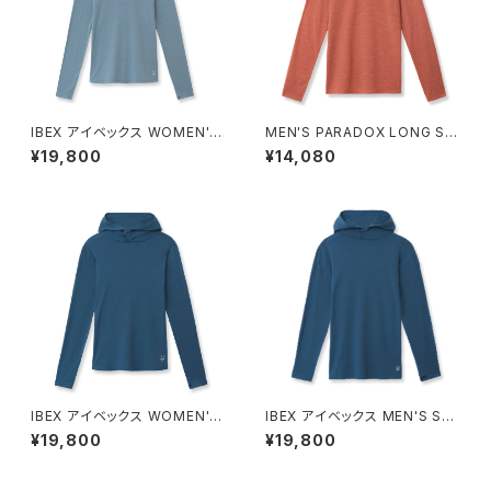
IBEX アイベックス WOMEN'S
MEN'S PARADOX LONG SL
SPRINGBOK SUN HOODIE /
EEVE TEE
¥19,800
¥14,080
Dusty Blue
IBEX アイベックス WOMEN'S
IBEX アイベックス MEN'S SP
SPRINGBOK SUN HOODIE /
RINGBOK SUN HOODIE / A
¥19,800
¥19,800
ATLANTIC
TLANTIC