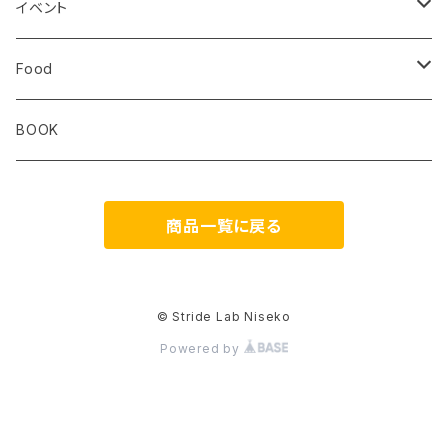
ibex
OS1st
RawLow Mountain Works
Extremities
ROD
イベント
ULTIMATE DIRECTION
extremities
Okara
Km4k
Correct Toes
Zero Limits in Niseko
Food
STRIDE
Rab
Coros
Aggressive Design
The Small Twist
BOOK
Milestone
Theragun
商品一覧に戻る
HIKER TRASH
Blackboard
DONT PANIC
os1st
© Stride Lab Niseko
Powered by
RawLow Mountain Works
FAVSOL
PAAGOWORKS
GAIT HAPPENS