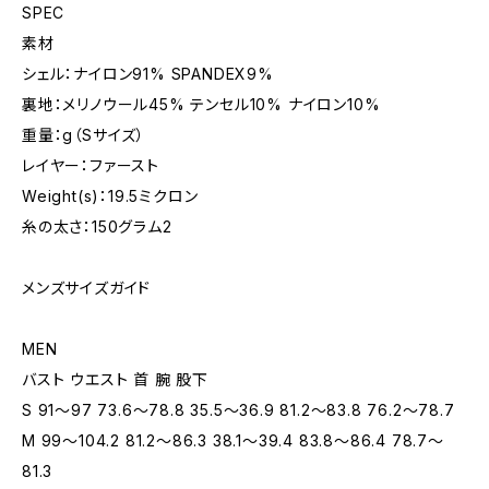
SPEC
素材
シェル：ナイロン91% SPANDEX9%
裏地：メリノウール45% テンセル10% ナイロン10%
重量：g（Sサイズ）
レイヤー：ファースト
Weight(s)：19.5ミクロン
糸の太さ：150グラム2
メンズサイズガイド
MEN
バスト ウエスト 首 腕 股下
S 91〜97 73.6〜78.8 35.5〜36.9 81.2〜83.8 76.2〜78.7
M 99〜104.2 81.2〜86.3 38.1〜39.4 83.8〜86.4 78.7〜
81.3