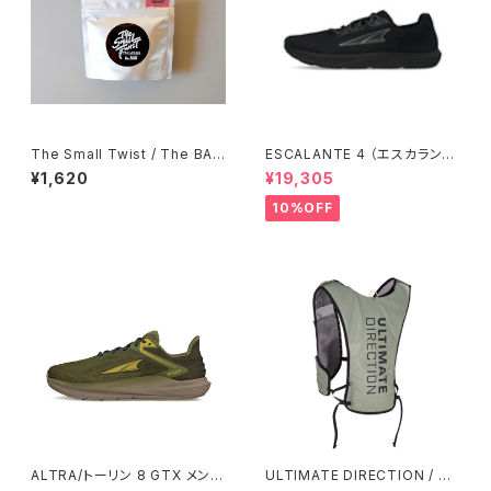
The Small Twist / The BAG
ESCALANTE 4 （エスカランテ
- Yatsugatake Salmon Coc
4）メンズ Black/Black
¥1,620
¥19,305
onut Risotto 季節限定商品
10%OFF
ALTRA/トーリン 8 GTX メンズ
ULTIMATE DIRECTION / ア