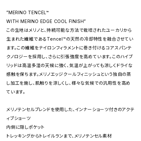
”MERINO TENCEL™
WITH MERINO EDGE COOL FINISH”
この生地はメリノと、持続可能な方法で栽培されたユーカリから
生まれた繊維であるTencel™の天然の冷却特性を融合させてい
ます。この繊維をナイロンフィラメントに巻き付けるコアスパンテ
クノロジーを採用し、さらに引張強度を高めています。このハイブ
リッドは高温多湿の天候に強く、気温が上がっても涼しくドライな
感触を保ちます。メリノエッジクールフィニッシュという独自の蒸
し加工を施し、肌触りを涼しくし、様々な気候での汎用性を高め
ています。
メリノテンセルブレンドを使用した、インナーショーツ付きのアクテ
ィブショーツ
内側に隠しポケット
トレッキングからトレイルランまで、メリノテンセル素材