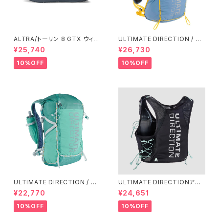
ALTRA/トーリン 8 GTX ウィメ
ULTIMATE DIRECTION / ア
ンズ
ルティメット ディレクション Fas
¥25,740
¥26,730
tpack 30 Men's / Fog
10%OFF
10%OFF
ULTIMATE DIRECTION / ア
ULTIMATE DIRECTIONアル
ルティメット ディレクション Fas
ディメット ディレクション/ XOD
¥22,770
¥24,651
tpackher 20 Women'S / Em
US VESTA（エクソドス ベスタ）
erald 2.0
ウィメンズ / ONYX
10%OFF
10%OFF