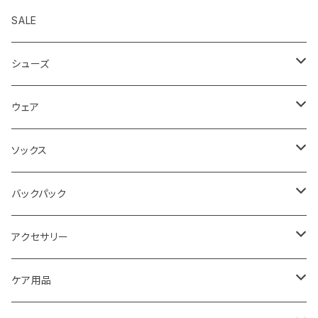
SALE
シューズ
ロード
ウェア
メンズ
トレイル
Teton Bros.
ソックス
レディス
メンズ
キッズ
Static
Milestone
バックパック
レディス
ジム トレーニング
Milestone
Drymax
Ultimate Direction
アクセサリー
Altra
Hiker Trash
Teton Bros.
Halo Commodity
ケア用品