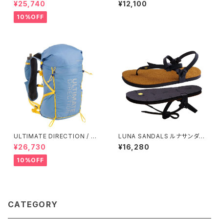
Dusty Olive
ルティメット ディレクション Tar
¥25,740
¥12,100
mac Vest / AGAVE GREEN
10%OFF
ULTIMATE DIRECTION / ア
LUNA SANDALS ルナサンダル
ルティメット ディレクション Fas
べナード プレミアムカブラ ウィ
¥26,730
¥16,280
tpack 30 Men's / Fog
ングド エディション
10%OFF
CATEGORY