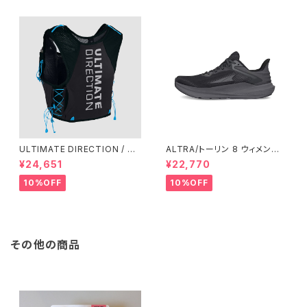
ULTIMATE DIRECTION / ア
ALTRA/トーリン 8 ウィメン
ルティメット ディレクション XO
ズ Black/Black
¥24,651
¥22,770
DUS VEST（エクソドス ベスト）
メンズ / ONYX
10%OFF
10%OFF
その他の商品