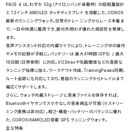
PACE 4 は、わずか 33g（ナイロンバンド装着時） の超軽量設計
と 1.2インチ AMOLED タッチディスプレイ を搭載した、COROS
最新のランニングウォッチ。日常のトレーニングからレース本番ま
で、一日中快適に着用でき、屋内外問わず優れた視認性を発揮し
ます。
音声アシスタント対応の内蔵マイクにより、トレーニング中の操作
やメモの記録が手軽に。バッテリーは 最大41時間（GPS） / 最大
19日間（日常使用） に対応。VO2maxや乳酸閾値などの高度な
ランニング指標に加え、ワークアウト作成、TrainingPeaks同期、
ルート追跡にも対応しており、普段のランニングからトレイルまで
幅広くサポートします。
さらに、ウォッチ内蔵ストレージに音楽ファイルを保存すれば、
Bluetoothイヤホンでスマホなしの音楽再生が可能（※ストリー
ミング連携は非対応）。軽さ・機能・バッテリーのバランスに優れ
た、COROSのAMOLED搭載 GPS ランニングウォッチ。
主な特長