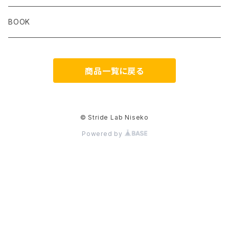
STRIDE
Rab
Coros
Aggressive Design
The Small Twist
BOOK
Milestone
Theragun
商品一覧に戻る
HIKER TRASH
Blackboard
DONT PANIC
os1st
© Stride Lab Niseko
Powered by
RawLow Mountain Works
FAVSOL
PAAGOWORKS
GAIT HAPPENS
Hydrapak
JASON MARKK