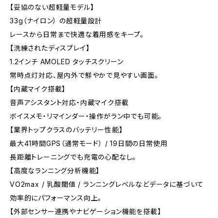
【妥協のない超軽量モデル】
33g（ナイロン） の超軽量設計
レースから日常まで快適な着用感をキープ。
【洗練されたディスプレイ】
1.2インチ AMOLED タッチスクリーン
常時点灯対応、屋内外で鮮やかで見やすい画面。
【内蔵マイク搭載】
音声アシスタント対応・内蔵マイク搭載
ボイスメモ・リマインダー・操作がラン中でも可能。
【業界トップクラスのバッテリー性能】
最大41時間GPS（通常モード） / 19日間の日常使用
長距離トレーニングでも充電の心配なし。
【高度なランニング分析機能】
VO2max / 乳酸閾値 / ランニングレベルなどデータに基づいて
効率的にパフォーマンス向上。
【外部センサー連携やナビゲーション機能を搭載】