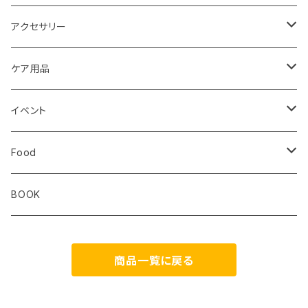
レディス
ジム トレーニング
Milestone
Drymax
Ultimate Direction
アクセサリー
Altra
Hiker Trash
Teton Bros.
Halo Commodity
ケア用品
ibex
OS1st
RawLow Mountain Works
Extremities
ROD
イベント
ULTIMATE DIRECTION
extremities
Okara
Km4k
Correct Toes
Zero Limits in Niseko
Food
STRIDE
Rab
Coros
Aggressive Design
The Small Twist
BOOK
Milestone
Theragun
商品一覧に戻る
HIKER TRASH
Blackboard