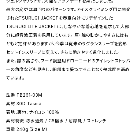
シェルジャケットが、大幅なアップデートを果たしました。
最大の変更は肩回りのパターンです。アイスクライミング用に開発
されたTSURUGI JACKETを春夏向けにリデザインした
TSURUGI LITE JACKETは、しなやかな着心地を追求して大部
分に超音波圧着を採用しています。 肩・腕の動かしやすさにはも
ともと定評がありますが、今季は従来のラグランスリーブを変形
セットインスリーブに変えて、さらに動きやすく進化しました。
また、襟の高さや、フード調整用ドローコードのアイレットストッパ
ーの角度なども見直し、細部まで妥協することなく完成度を高め
ています。
型番 TB261-03M
素材 30D Täsmä
表地、裏地：ナイロン 100％
素材特徴 防水通気 / C6撥水 / 耐摩耗 / ストレッチ
重量 240g（Size M）