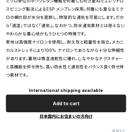
ミクロ単位のポリウレタン繊維を何層にも吹き重ねたエレクトロ
スピニング製法によるESP メンブレン採用。何層にも重なるミク
ロの網の目が水分を遮断し、物理的な通気を可能にします。だか
ら「透湿」ではなく「通気」。なおかつ、防水通気素材とは思えない
やわらかな着心地がもうひとつの特徴です。
表地は高強度ナイロンを使用し、耐久性と軽量性を両立。メカニ
カルストレッチにより100% ナイロンでありながら十分な伸縮性
があります。裏地は吸湿速乾性に優れ、しなやかなテクスチャー
と高機能を併せ持ち、高い防水性と通気性をバランス良く併せ持
つ素材です。
International shipping available
Add to cart
日本国内にお住まいの方向け
通報する