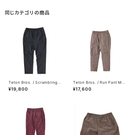
同じカテゴリの商品
Teton Bros. / Scrambling P
Teton Bros. / Run Pant Me
ant Women's / Black
n's / Chocolate
¥19,800
¥17,600