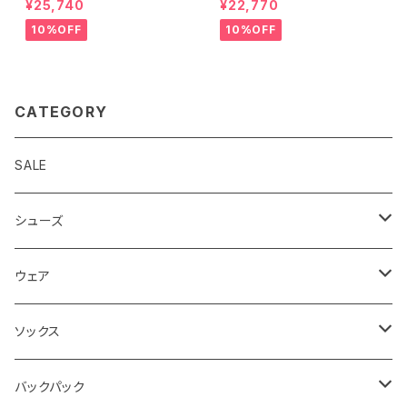
¥25,740
¥22,770
10%OFF
10%OFF
CATEGORY
SALE
シューズ
ロード
ウェア
メンズ
トレイル
Teton Bros.
ソックス
レディス
メンズ
キッズ
Static
Milestone
バックパック