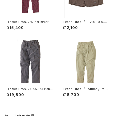
Teton Bros. / Wind River P
Teton Bros. / ELV1000 5.5i
ant Genderless / Wine Red
n Short / Chocolate
¥15,400
¥12,100
Teton Bros. / SANSAI Pant
Teton Bros. / Journey Pant
/ Gunmetal
/ Khaki
¥19,800
¥18,700