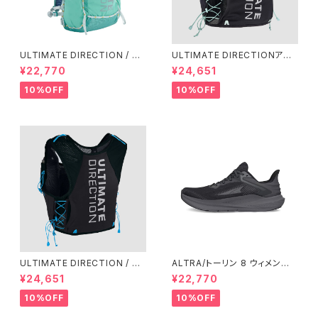
ULTIMATE DIRECTION / ア
ULTIMATE DIRECTIONアル
ルティメット ディレクション Fas
ディメット ディレクション/ XOD
¥22,770
¥24,651
tpackher 20 Women'S / Em
US VESTA（エクソドス ベスタ）
erald 2.0
ウィメンズ / ONYX
10%OFF
10%OFF
ULTIMATE DIRECTION / ア
ALTRA/トーリン 8 ウィメン
ルティメット ディレクション XO
ズ Black/Black
¥24,651
¥22,770
DUS VEST（エクソドス ベスト）
メンズ / ONYX
10%OFF
10%OFF