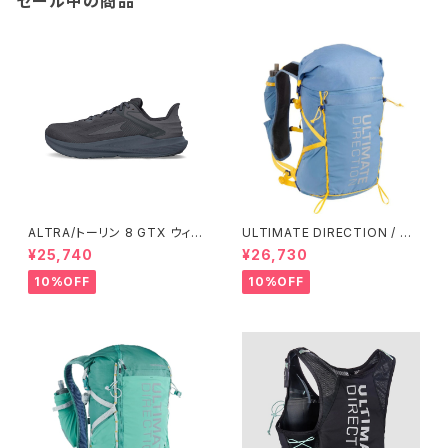
セール中の商品
ALTRA/トーリン 8 GTX ウィメ
ULTIMATE DIRECTION / ア
ンズ
ルティメット ディレクション Fas
¥25,740
¥26,730
tpack 30 Men's / Fog
10%OFF
10%OFF