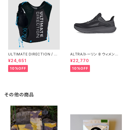
ULTIMATE DIRECTION / ア
ALTRA/トーリン 8 ウィメン
ルティメット ディレクション XO
ズ Black/Black
¥24,651
¥22,770
DUS VEST（エクソドス ベスト）
メンズ / ONYX
10%OFF
10%OFF
その他の商品