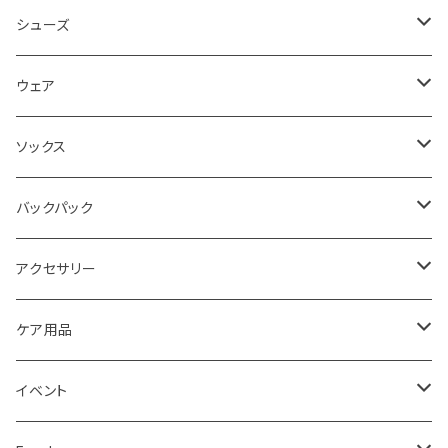
シューズ
ロード
ウェア
メンズ
トレイル
Teton Bros.
ソックス
レディス
メンズ
キッズ
Static
Milestone
バックパック
レディス
ジム トレーニング
Milestone
Drymax
Ultimate Direction
アクセサリー
Altra
Hiker Trash
Teton Bros.
Halo Commodity
ケア用品
ibex
OS1st
RawLow Mountain Works
Extremities
ROD
イベント