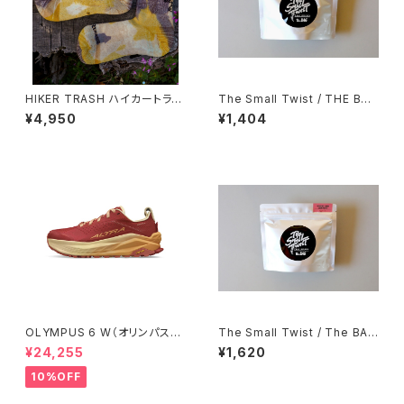
HIKER TRASH ハイカートラッ
The Small Twist / THE BAG
シュ / DAY DREAMER ”HIKE
Farm-fresh Minestrone
¥4,950
¥1,404
TREK MID” / EARTH WIND
＆ HIKER
OLYMPUS 6 W（オリンパス
The Small Twist / The BAG
6）ウィメンズ Red/Orange
- Yatsugatake Salmon Coc
¥24,255
¥1,620
onut Risotto 季節限定商品
10%OFF