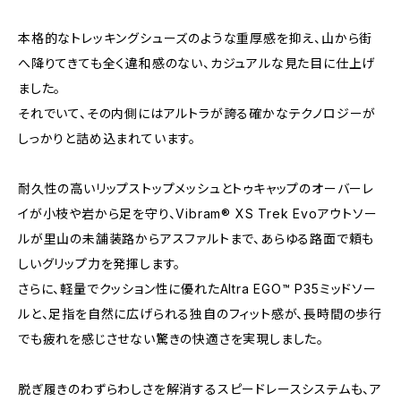
本格的なトレッキングシューズのような重厚感を抑え、山から街
へ降りてきても全く違和感のない、カジュアルな見た目に仕上げ
ました。
それでいて、その内側にはアルトラが誇る確かなテクノロジーが
しっかりと詰め込まれています。
耐久性の高いリップストップメッシュとトゥキャップのオーバーレ
イが小枝や岩から足を守り、Vibram® XS Trek Evoアウトソー
ルが里山の未舗装路からアスファルトまで、あらゆる路面で頼も
しいグリップ力を発揮します。
さらに、軽量でクッション性に優れたAltra EGO™ P35ミッドソー
ルと、足指を自然に広げられる独自のフィット感が、長時間の歩行
でも疲れを感じさせない驚きの快適さを実現しました。
脱ぎ履きのわずらわしさを解消するスピードレースシステムも、ア