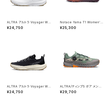
ALTRA アルトラ Voyager Wo
Notace Yama T1 Women's
men's / White
Rust
¥24,750
¥25,300
ALTRA アルトラ Voyager Wo
ALTRA/ティンプ5 ボア メンズ7
men's / Black White
TRL/PEARLZD/ROSE DUST
¥24,750
¥29,700