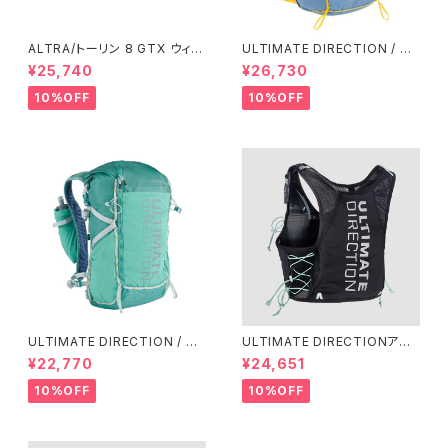
ALTRA/トーリン 8 GTX ウィメ
ULTIMATE DIRECTION / ア
ンズ
ルティメット ディレクション Fas
¥25,740
¥26,730
tpack 30 Men's / Fog
10%OFF
10%OFF
ULTIMATE DIRECTION / ア
ULTIMATE DIRECTIONアル
ルティメット ディレクション Fas
ディメット ディレクション/ XOD
¥22,770
¥24,651
tpackher 20 Women'S / Em
US VESTA（エクソドス ベスタ）
erald 2.0
ウィメンズ / ONYX
10%OFF
10%OFF