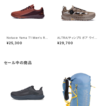
Notace Yama T1 Men's Ru
ALTRA/ティンプ5 ボア ウイメ
st
ンズ7s MTN TRL/PEARLZD/
¥25,300
¥29,700
ROSE DUST
セール中の商品