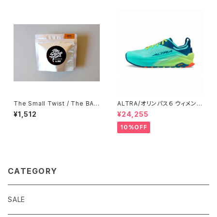
The Small Twist / The BAG
ALTRA/オリンパス６ ウィメンズ
Keema Rich
TEAL
¥1,512
¥24,255
10%OFF
CATEGORY
SALE