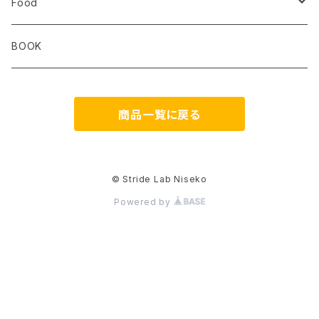
ULTIMATE DIRECTION
extremities
Okara
Km4k
Correct Toes
Zero Limits in Niseko
Food
STRIDE
Rab
Coros
Aggressive Design
The Small Twist
BOOK
Milestone
Theragun
商品一覧に戻る
HIKER TRASH
Blackboard
DONT PANIC
os1st
© Stride Lab Niseko
Powered by
RawLow Mountain Works
FAVSOL
PAAGOWORKS
GAIT HAPPENS
Hydrapak
JASON MARKK