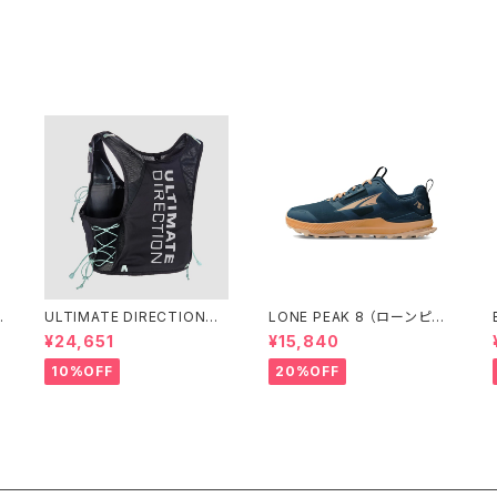
ULTIMATE DIRECTIONア
LONE PEAK 8 （ローンピー
ルディメット ディレクション/ X
ク 8） ウィメンズ Navy/Cora
¥24,651
¥15,840
ODUS VESTA（エクソドス
l
ベスタ）ウィメンズ / ONYX
10%OFF
20%OFF