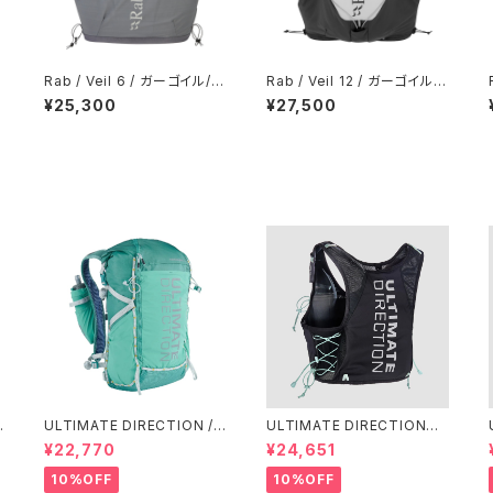
Rab / Veil 6 / ガーゴイル/グ
Rab / Veil 12 / ガーゴイル/
ラフェン
グラフェン
¥25,300
¥27,500
ULTIMATE DIRECTION /
ULTIMATE DIRECTIONア
アルティメット ディレクション
ルディメット ディレクション/ X
¥22,770
¥24,651
g
Fastpackher 20 Wome
ODUS VESTA（エクソドス
n'S / Emerald 2.0
ベスタ）ウィメンズ / ONYX
10%OFF
10%OFF