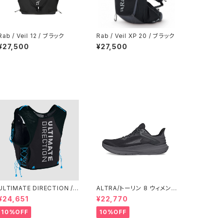
Rab / Veil 12 / ブラック
Rab / Veil XP 20 / ブラック
¥27,500
¥27,500
ULTIMATE DIRECTION /
ALTRA/トーリン 8 ウィメン
アルティメット ディレクション
ズ Black/Black
¥24,651
¥22,770
XODUS VEST（エクソドス
ベスト）メンズ / ONYX
10%OFF
10%OFF