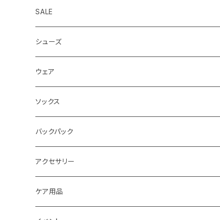
SALE
シューズ
ロード
ウェア
メンズ
トレイル
Teton Bros.
ソックス
レディス
メンズ
キッズ
Static
Milestone
バックパック
レディス
ジム トレーニング
Milestone
Drymax
Ultimate Direction
アクセサリー
Altra
Hiker Trash
Teton Bros.
Halo Commodity
ケア用品