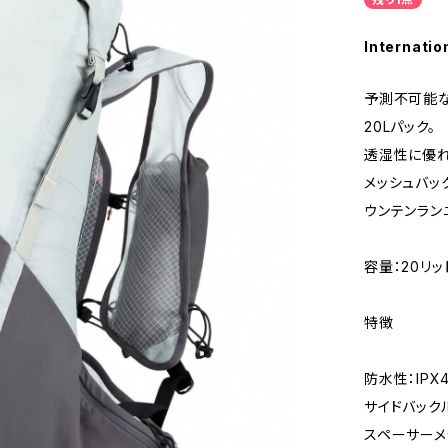
Internatio
予測不可能な
20Lパック。
透湿性に優れ
メッシュバッ
ウンテンラン
容量：20リッ
特徴
防水性：IPX
サイドバック
スペーサーメ