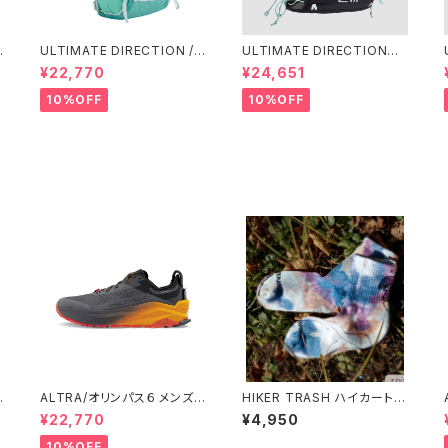
ULTIMATE DIRECTION /
ULTIMATE DIRECTIONア
アルティメット ディレクション
ルディメット ディレクション/ X
¥22,770
¥24,651
g
Fastpackher 20 Wome
ODUS VESTA（エクソドス
n'S / Emerald 2.0
ベスタ）ウィメンズ / ONYX
10%OFF
10%OFF
ダ
ALTRA/オリンパス６ メンズ
HIKER TRASH ハイカートラ
BLACK/ORANGE
ッシュ / DAY DREAMER ”HI
¥22,770
¥4,950
KE TREK MID” / COSMIC
HYPERDRIVE
10%OFF