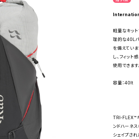
Internatio
軽量なキット
理的な40L
を備えています
し、フィット
使用できます
容量：40lt
TRI-FL
ンドハーネ
シェイプされ