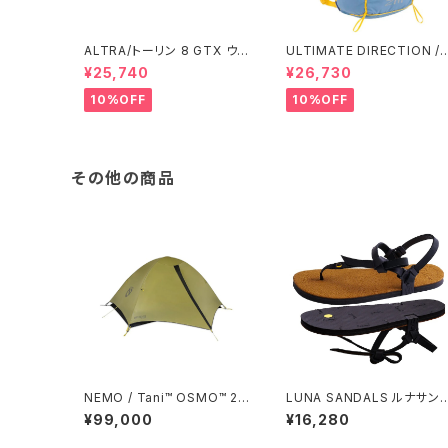
ALTRA/トーリン 8 GTX ウィ
ULTIMATE DIRECTION /
メンズ
アルティメット ディレクション
¥25,740
¥26,730
Fastpack 30 Men's / Fo
10%OFF
10%OFF
その他の商品
NEMO / Tani™ OSMO™ 2P
LUNA SANDALS ルナサン
(※発送までお時間いただく場
ル べナード プレミアムカブラ
¥99,000
¥16,280
合あり)
ウィングド エディション