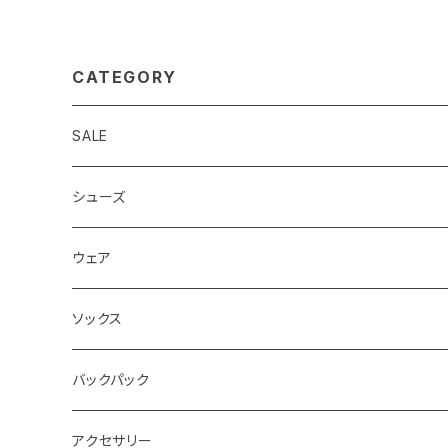
CATEGORY
SALE
シューズ
ロード
ウェア
メンズ
トレイル
Teton Bros.
ソックス
レディス
メンズ
キッズ
Static
Milestone
バックパック
レディス
ジム トレーニング
Milestone
Drymax
Ultimate Direction
アクセサリー