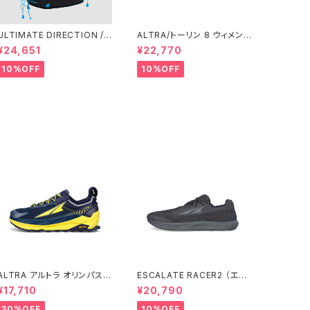
ULTIMATE DIRECTION /
ALTRA/トーリン 8 ウィメン
アルティメット ディレクション
ズ Black/Black
¥24,651
¥22,770
XODUS VEST（エクソドス
ベスト）メンズ / ONYX
10%OFF
10%OFF
ALTRA アルトラ オリンパス 5
ESCALATE RACER2 （エス
メンズ Navy
カランテ レーサー２）ウィメン
¥17,710
¥20,790
ズ Black/Black
30%OFF
10%OFF