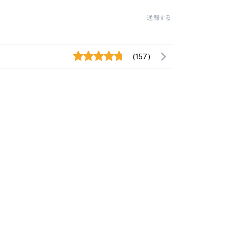
通報する
(157)