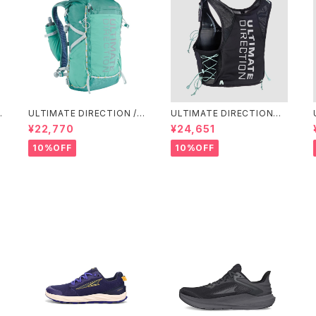
ULTIMATE DIRECTION /
ULTIMATE DIRECTIONア
アルティメット ディレクション
ルディメット ディレクション/ X
¥22,770
¥24,651
g
Fastpackher 20 Wome
ODUS VESTA（エクソドス
n'S / Emerald 2.0
ベスタ）ウィメンズ / ONYX
10%OFF
10%OFF