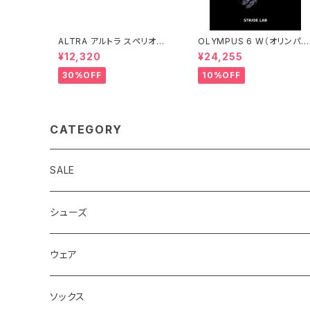
ALTRA アルトラ スペリオー
OLYMPUS 6 W（オリンパス
ル 5 メンズ Blue/Orange
6）ウィメンズ BLACK
¥12,320
¥24,255
30%OFF
10%OFF
CATEGORY
SALE
シューズ
ロード
ウェア
メンズ
トレイル
Teton Bros.
ソックス