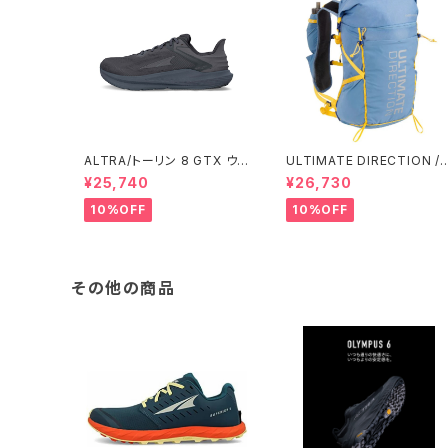
ALTRA/トーリン 8 GTX ウィ
ULTIMATE DIRECTION /
メンズ
アルティメット ディレクション
¥25,740
¥26,730
Fastpack 30 Men's / Fo
10%OFF
10%OFF
その他の商品