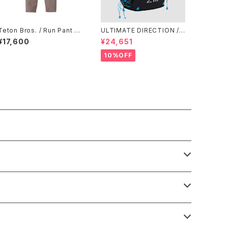
Teton Bros. / Run Pant W
ULTIMATE DIRECTION /
omen's / Chocolate
アルティメット ディレクション
¥17,600
¥24,651
XODUS VEST（エクソドス
ベスト）メンズ / ONYX
10%OFF