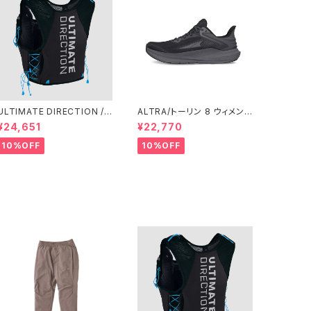
ULTIMATE DIRECTION /
ALTRA/トーリン 8 ウィメン
アルティメット ディレクション
ズ Black/Black
¥24,651
¥22,770
XODUS VEST（エクソドス
ベスト）メンズ / ONYX
10%OFF
10%OFF