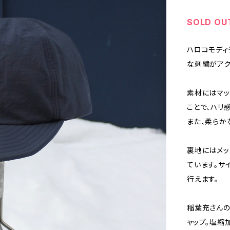
SOLD OU
ハロコモディ
な刺繍がアク
素材にはマッ
ことで、ハリ
また、柔らか
裏地にはメッ
ています。サ
行えます。
稲葉充さんの
ャップ。塩縮