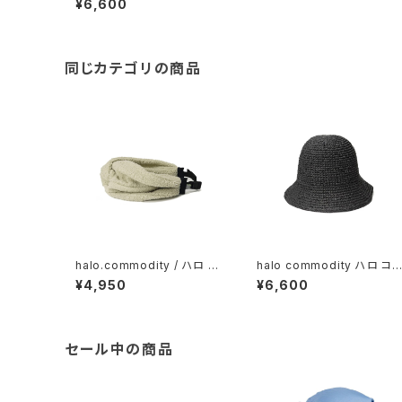
¥6,600
avy
同じカテゴリの商品
halo.commodity / ハロ コ
halo commodity ハロ コ
モディティCuddly Band / Iv
ディティ / Chip Dome Hat 
¥4,950
¥6,600
ory
black
セール中の商品