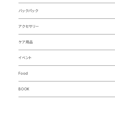
レディス
メンズ
キッズ
Static
Milestone
バックパック
レディス
ジム トレーニング
Milestone
Drymax
Ultimate Direction
アクセサリー
Altra
Hiker Trash
Teton Bros.
Halo Commodity
ケア用品
ibex
OS1st
RawLow Mountain Works
Extremities
ROD
イベント
ULTIMATE DIRECTION
extremities
Okara
Km4k
Correct Toes
Zero Limits in Niseko
Food
STRIDE
Rab
Coros
Aggressive Design
The Small Twist
BOOK
Milestone
Theragun