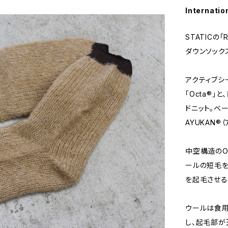
Internatio
STATICの「
ダウンソック
アクティブシ
「Octa®
ドニット。ベ
AYUKAN®
中空構造のO
ールの短毛を
を起毛させる
ウールは食用
し、起毛部が