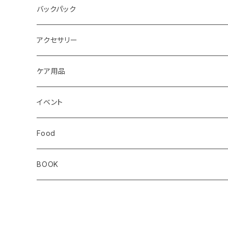
レディス
メンズ
キッズ
Static
Milestone
バックパック
レディス
ジム トレーニング
Milestone
Drymax
Ultimate Direction
アクセサリー
Altra
Hiker Trash
Teton Bros.
Halo Commodity
ケア用品
ibex
OS1st
RawLow Mountain Works
Extremities
ROD
イベント
ULTIMATE DIRECTION
extremities
Okara
Km4k
Correct Toes
Zero Limits in Niseko
Food
STRIDE
Rab
Coros
Aggressive Design
The Small Twist
BOOK
Milestone
Theragun
HIKER TRASH
Blackboard