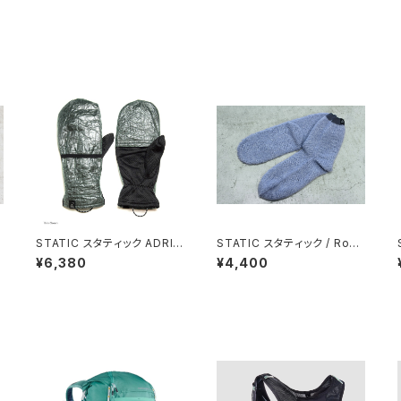
STATIC スタティック ADRIF
STATIC スタティック / Roar
T DYNEEMA MITTEN / Th
Hi-Loft Sox / Amethyst
¥6,380
¥4,400
in Green