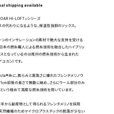
nal shipping available
ROAR HI-LOFT」シリーズ
スの代わりになるような、保温性抜群のソックス。
ーンのインサレーションの素材で絶大な支持を受ける
」と、日本の撚糸職人による撚糸技術を融合したハイブリッ
ースとなっているのは尾州の撚糸技術から生まれた
（アユカン）です。
cta®糸に、膨らみと嵩高さに優れたフレンチメリノウ
1cm前後の長さで無数に絡め、さらにウール部分のみ
という極めて高度な撚糸技術を用いています。
羊から副産物として得られるフレンチメリノを採用
天然繊維のためマイクロプラスチックの脱落が少ない