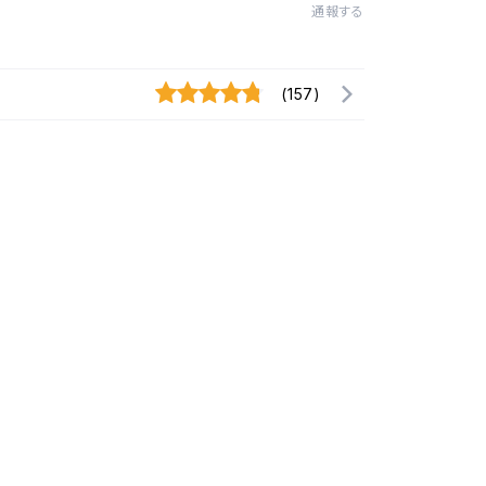
通報する
(157)