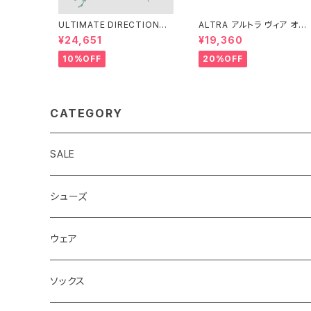
ULTIMATE DIRECTIONア
ALTRA アルトラ ヴィア オリ
ルディメット ディレクション/ X
ンパス 2 ウィメンズ Pink/Or
¥24,651
¥19,360
ODUS VESTA（エクソドス
ange
ベスタ）ウィメンズ / ONYX
10%OFF
20%OFF
CATEGORY
SALE
シューズ
ロード
ウェア
メンズ
トレイル
Teton Bros.
ソックス