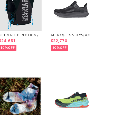
ULTIMATE DIRECTION /
ALTRA/トーリン 8 ウィメン
アルティメット ディレクション
ズ Black/Black
¥24,651
¥22,770
XODUS VEST（エクソドス
ベスト）メンズ / ONYX
10%OFF
10%OFF