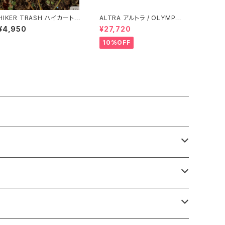
HIKER TRASH ハイカートラ
ALTRA アルトラ / OLYMPU
ッシュ / DAY DREAMER ”HI
S オリンパス 275 Men's / B
¥4,950
¥27,720
KE TREK MID” / COSMIC
lack/Yellow
HYPERDRIVE
10%OFF