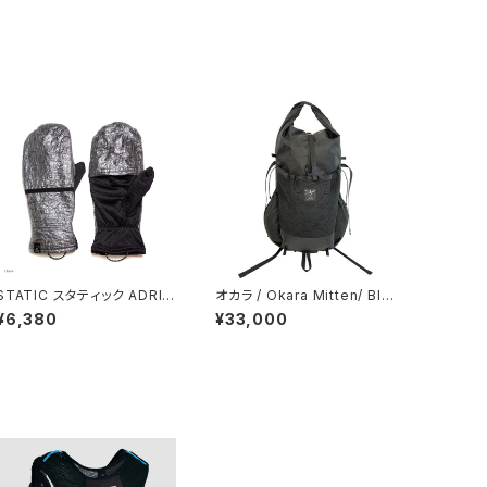
STATIC スタティック ADRIF
オカラ / Okara Mitten/ Bla
T DYNEEMA MITTEN / Bl
ck
¥6,380
¥33,000
ack