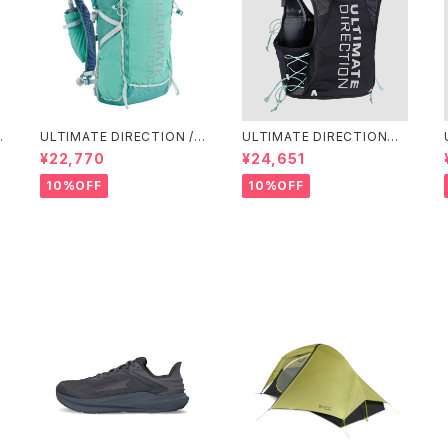
ULTIMATE DIRECTION /
ULTIMATE DIRECTIONア
アルティメット ディレクション
ルディメット ディレクション/ X
¥22,770
¥24,651
g
Fastpackher 20 Wome
ODUS VESTA（エクソドス
n'S / Emerald 2.0
ベスタ）ウィメンズ / ONYX
10%OFF
10%OFF