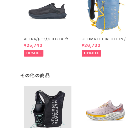
ALTRA/トーリン 8 GTX ウィ
ULTIMATE DIRECTION /
メンズ
アルティメット ディレクション
¥25,740
¥26,730
Fastpack 30 Men's / Fo
10%OFF
10%OFF
その他の商品