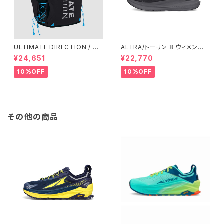
ULTIMATE DIRECTION / ア
ALTRA/トーリン 8 ウィメン
ルティメット ディレクション XO
ズ Black/Black
¥24,651
¥22,770
DUS VEST（エクソドス ベスト）
メンズ / ONYX
10%OFF
10%OFF
その他の商品