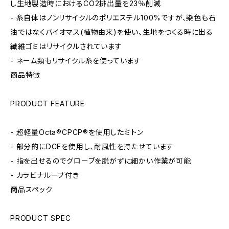
し生地製造時におけるCO2排出量を23％削減
- 糸自体はノンリサイクルのポリエステル100%ですが、染色も石
油ではなくバイオマス(植物由来)を使い、生地をつくる時に出る
繊維ゴミはリサイクルされています
- ネーム類もリサイクル糸を使っています
商品特徴
PRODUCT FEATURE
- 超軽量Octa®CPCP®を使用したミトン
- 部分的にDCFを使用し、耐風性を持たせています
- 指を出せるのでグローブを脱がずに細かい作業が可能
- カラビナループ付き
商品スペック
PRODUCT SPEC