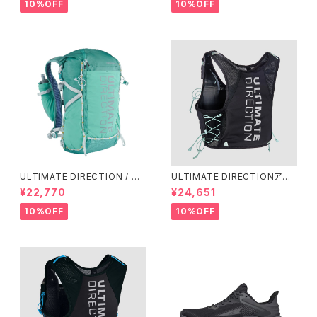
10%OFF
10%OFF
ULTIMATE DIRECTION / ア
ULTIMATE DIRECTIONアル
ルティメット ディレクション Fas
ディメット ディレクション/ XOD
¥22,770
¥24,651
tpackher 20 Women'S / Em
US VESTA（エクソドス ベスタ）
erald 2.0
ウィメンズ / ONYX
10%OFF
10%OFF