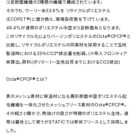
コ足断面繊維の2種類の繊維で構成されています。
そのうち、ウーリー糸53.6%を リサイクルポリエステル
(ECOPET®)に置き換え、環境負荷度を下げています。
46.4%が通常のポリエステル中空タコ足断面糸となります。
このリサイクル化によりバージンポリエステルのOcta®CPCP®と
比較し、リサイクルポリエステルの同素材を採用することで生地
製造時における23％CO2*排出量を削減。(※帝人フロンティア
㈱算出。原料(ポリマー)～生地出荷までにおけるCO2排出)
Octa®CPCP®とは？
表のメッシュ素材に保温材になる異形断面中空ポリエステル起
毛繊維を一体化させたメッシュフリース素材のOcta®CPCP®。
その軽さと暖かさ、熱抜けの良さが特徴のポリエステル生地。 通
常は裏地として使うがSTATICでは単体フリースとして採用しま
した。