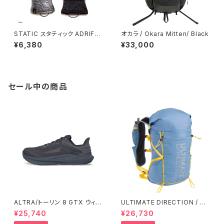
STATIC スタティック ADRIFT
オカラ / Okara Mitten/ Black
DYNEEMA MITTEN / Black
¥6,380
¥33,000
セール中の商品
ALTRA/トーリン 8 GTX ウィメ
ULTIMATE DIRECTION / ア
ンズ
ルティメット ディレクション Fas
¥25,740
¥26,730
tpack 30 Men's / Fog