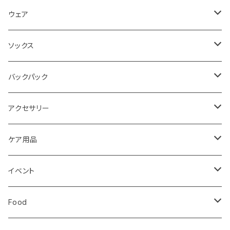
ロード
ウェア
メンズ
トレイル
Teton Bros.
ソックス
レディス
メンズ
キッズ
Static
Milestone
バックパック
レディス
ジム トレーニング
Milestone
Drymax
Ultimate Direction
アクセサリー
Altra
Hiker Trash
Teton Bros.
Halo Commodity
ケア用品
ibex
OS1st
RawLow Mountain Works
Extremities
ROD
イベント
ULTIMATE DIRECTION
extremities
Okara
Km4k
Correct Toes
Zero Limits in Niseko
Food