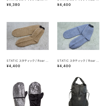
DYNEEMA MITTEN / Fruit
i-Loft Sox / Black
¥6,380
¥4,400
STATIC スタティック / Roar H
STATIC スタティック / Roar H
i-Loft Sox / Cookie
i-Loft Sox / Amethyst
¥4,400
¥4,400