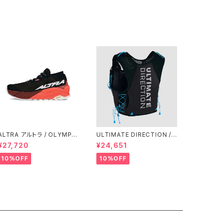
ALTRA アルトラ / OLYMPU
ULTIMATE DIRECTION /
S オリンパス 275 Women's
アルティメット ディレクション
¥27,720
¥24,651
/ Coral/Black
XODUS VEST（エクソドス
ベスト）メンズ / ONYX
10%OFF
10%OFF