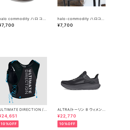
halo commodity ハロ コモ
halo-commodity ハロコモ
ディティ / Dry Knit Hat / Ecr
ディティHug Cap / Khaki
¥7,700
¥7,700
u
ULTIMATE DIRECTION /
ALTRA/トーリン 8 ウィメン
アルティメット ディレクション
ズ Black/Black
¥24,651
¥22,770
XODUS VEST（エクソドス
ベスト）メンズ / ONYX
10%OFF
10%OFF