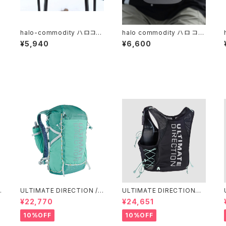
モ
halo-commodity ハロコモ
halo commodity ハロ コモ
/
ディティWhirl Hat / Black
ディティ / Mesh Bear Cap /
¥5,940
¥6,600
C.Grey
ULTIMATE DIRECTION /
ULTIMATE DIRECTIONア
アルティメット ディレクション
ルディメット ディレクション/ X
¥22,770
¥24,651
g
Fastpackher 20 Wome
ODUS VESTA（エクソドス
n'S / Emerald 2.0
ベスタ）ウィメンズ / ONYX
10%OFF
10%OFF