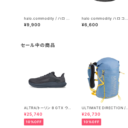
halo.commodity / ハロ コ
halo commodity ハロ コ
モディティ Crevice Flap Ca
ディティ / Chip Dome Hat 
¥9,900
¥6,600
p/ Camel
black
セール中の商品
ALTRA/トーリン 8 GTX ウィ
ULTIMATE DIRECTION /
メンズ
アルティメット ディレクション
¥25,740
¥26,730
Fastpack 30 Men's / Fo
10%OFF
10%OFF