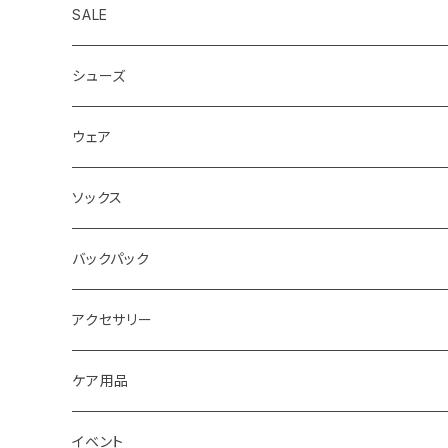
SALE
シューズ
ロード
ウェア
メンズ
トレイル
Teton Bros.
ソックス
レディス
メンズ
キッズ
Static
Milestone
バックパック
レディス
ジム トレーニング
Milestone
Drymax
Ultimate Direction
アクセサリー
Altra
Hiker Trash
Teton Bros.
Halo Commodity
ケア用品
ibex
OS1st
RawLow Mountain Works
Extremities
ROD
イベント