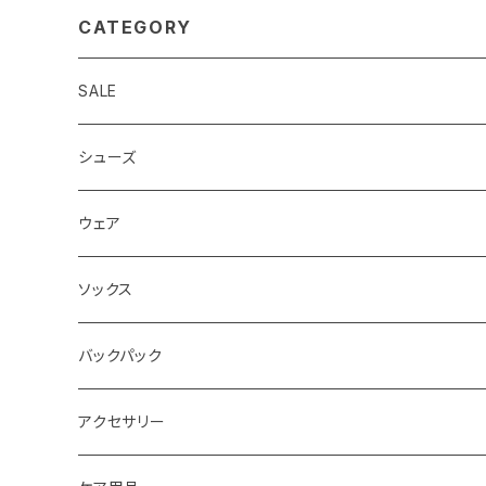
CATEGORY
SALE
シューズ
ロード
ウェア
メンズ
トレイル
Teton Bros.
ソックス
レディス
メンズ
キッズ
Static
Milestone
バックパック
レディス
ジム トレーニング
Milestone
Drymax
Ultimate Direction
アクセサリー