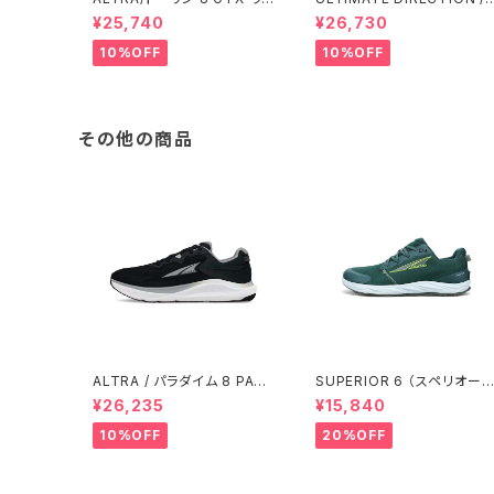
メンズ
アルティメット ディレクション
¥25,740
¥26,730
Fastpack 30 Men's / Fo
10%OFF
10%OFF
その他の商品
ALTRA / パラダイム 8 PARA
SUPERIOR 6 （スペリオー
DIGM 8 Men's / BLACK/W
6） メンズ Deep Forest
¥26,235
¥15,840
HITE
10%OFF
20%OFF