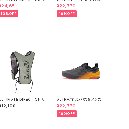
アルティメット ディレクション
ズ Black/Black
¥24,651
¥22,770
XODUS VEST（エクソドス
ベスト）メンズ / ONYX
10%OFF
10%OFF
ULTIMATE DIRECTION /
ALTRA/オリンパス６ メンズ
アルティメット ディレクション
BLACK/ORANGE
¥12,100
¥22,770
armac Vest / AGAVE GR
EEN
10%OFF