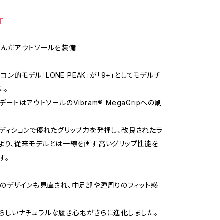
T
望んだアウトソールを装備
イコン的モデル「LONE PEAK」が「9+」としてモデルチ
た。
ートはアウトソールのVibram® MegaGripへの刷
ディションで優れたグリップ力を発揮し、改良されたラ
より、従来モデルとは一線を画す高いグリップ性能を
す。
のデザインも見直され、中足部や踵周りのフィット感
EAKらしいナチュラルな履き心地がさらに進化しました。