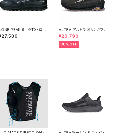
LONE PEAK 9+ GTX（ロー
ALTRA アルトラ オリンパス 5
ンピーク 9+） ウィメンズ Bla
ハイク ロー ゴアテックス ウィ
¥27,500
¥20,790
ck
メンズ Gray/Black
30%OFF
ULTIMATE DIRECTION /
ALTRA/トーリン 8 ウィメン