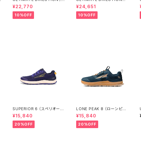
アルティメット ディレクション
ルディメット ディレクション/ X
¥22,770
¥24,651
g
Fastpackher 20 Wome
ODUS VESTA（エクソドス
n'S / Emerald 2.0
ベスタ）ウィメンズ / ONYX
10%OFF
10%OFF
ル
SUPERIOR 6 （スペリオール
LONE PEAK 8 （ローンピー
6） ウィメンズ Dark Purple
ク 8） ウィメンズ Navy/Cora
¥15,840
¥15,840
l
T
20%OFF
20%OFF