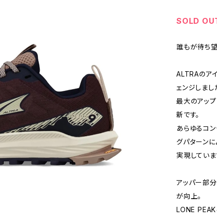
SOLD OU
誰もが待ち
ALTRAのア
ェンジしまし
最大のアップデ
新です。
あらゆるコン
グパターンに
実現していま
アッパー部分
が向上。
LONE P