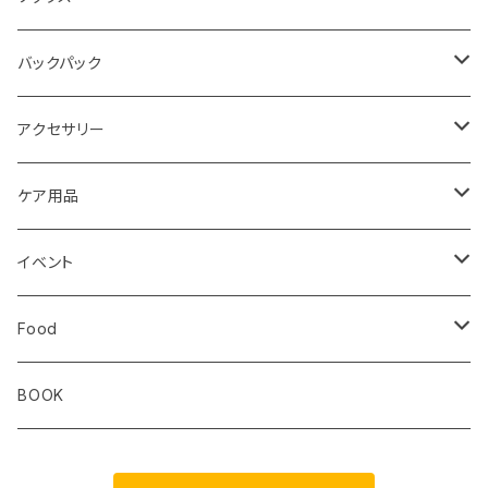
レディス
メンズ
キッズ
Static
Milestone
バックパック
レディス
ジム トレーニング
Milestone
Drymax
Ultimate Direction
アクセサリー
Altra
Hiker Trash
Teton Bros.
Halo Commodity
ケア用品
ibex
OS1st
RawLow Mountain Works
Extremities
ROD
イベント
ULTIMATE DIRECTION
extremities
Okara
Km4k
Correct Toes
Zero Limits in Niseko
Food
STRIDE
Rab
Coros
Aggressive Design
The Small Twist
BOOK
Milestone
Theragun