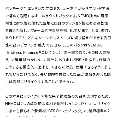
バンテージ™ エンドレス プロミスは、日常生活からアウトドアま
で幅広く活躍するオールラウンドパックです。NEMO独自の耐摩
耗性と耐水性に優れた生地と抜群のクッション性と吸湿速乾性
を備えた新しいフォーム代替素材を採用しています。 仕事、遊び、
アウトドアと、どんなシーンでもスムーズに切り替えができる汎用
性の高いデザインが魅力です。さらに、このパックはNEMOの
「Endless Promise®コレクション」の一部であり、その最大の特
長は「廃棄処分をしない」設計にあります。強度と耐久性、修理の
しやすさを徹底的に追求し、できるだけ長く使用できるように作ら
れているだけでなく、長い冒険を共にした製品が寿命を迎えた際
には容易にリサイクルすることができます。
この容易にリサイクル可能な完全循環型の製品を実現するため、
NEMOは2つの革新的な素材を開発しました。ひとつは、リサイク
ル糸から織られた新素材「CERO™ファブリック」で、業界標準の2