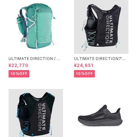
ULTIMATE DIRECTION / ア
ULTIMATE DIRECTIONアル
ルティメット ディレクション Fas
ディメット ディレクション/ XOD
¥22,770
¥24,651
tpackher 20 Women'S / Em
US VESTA（エクソドス ベスタ）
erald 2.0
ウィメンズ / ONYX
10%OFF
10%OFF