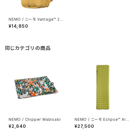
NEMO / ニーモ Vantage™ 26
L Endless Promise® Chai
¥14,850
同じカテゴリの商品
NEMO / Chipper Wabisabi
NEMO / ニーモ Eclipse™ All-
Season regular wide
¥2,640
¥27,500