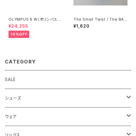
OLYMPUS 6 W（オリンパス
The Small Twist / The BAG
6）ウィメンズ Red/Orange
- Yatsugatake Salmon Coc
¥24,255
¥1,620
onut Risotto 季節限定商品
10%OFF
CATEGORY
SALE
シューズ
ロード
ウェア
メンズ
トレイル
Teton Bros.
ソックス