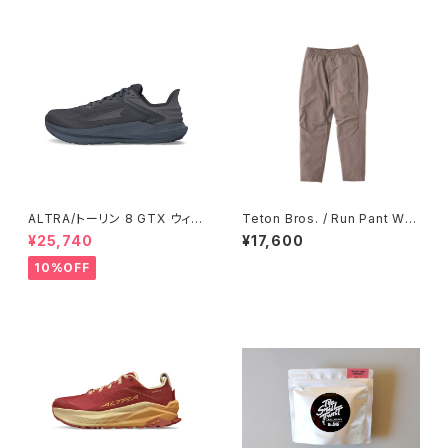
＆ HIKER
ALTRA/トーリン 8 GTX ウィメ
Teton Bros. / Run Pant Wo
ンズ
men's / Chocolate
¥25,740
¥17,600
10%OFF