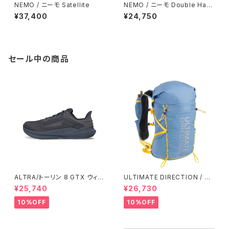
NEMO / ニーモ Satellite
NEMO / ニーモ Double Haul
™ 30L Black
¥37,400
¥24,750
セール中の商品
ALTRA/トーリン 8 GTX ウィメ
ULTIMATE DIRECTION / ア
ンズ
ルティメット ディレクション Fas
¥25,740
¥26,730
tpack 30 Men's / Fog
10%OFF
10%OFF