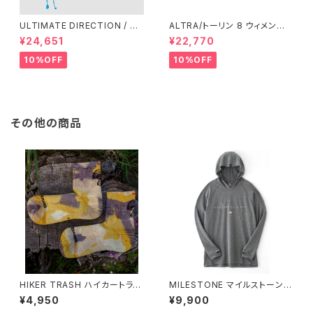
ULTIMATE DIRECTION / ア
ALTRA/トーリン 8 ウィメン
ルティメット ディレクション XO
ズ Black/Black
¥24,651
¥22,770
DUS VEST（エクソドス ベスト）
メンズ / ONYX
10%OFF
10%OFF
その他の商品
HIKER TRASH ハイカートラッ
MILESTONE マイルストーン D
シュ / DAY DREAMER ”HIKE
oo-Bop Hoody スティールグ
¥4,950
¥9,900
TREK MID” / EARTH WIND
レー