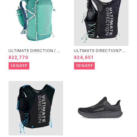
ULTIMATE DIRECTION / ア
ULTIMATE DIRECTIONアル
ルティメット ディレクション Fas
ディメット ディレクション/ XOD
¥22,770
¥24,651
tpackher 20 Women'S / Em
US VESTA（エクソドス ベスタ）
erald 2.0
ウィメンズ / ONYX
10%OFF
10%OFF