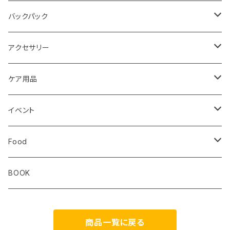
レディス
メンズ
キッズ
Static
Milestone
バックパック
レディス
ジム トレーニング
Milestone
Drymax
Ultimate Direction
アクセサリー
Altra
Hiker Trash
Teton Bros.
Halo Commodity
ケア用品
ibex
OS1st
RawLow Mountain Works
Extremities
ROD
イベント
ULTIMATE DIRECTION
extremities
Okara
Km4k
Correct Toes
Zero Limits in Niseko
Food
STRIDE
Rab
Coros
Aggressive Design
The Small Twist
BOOK
Milestone
Theragun
商品一覧に戻る