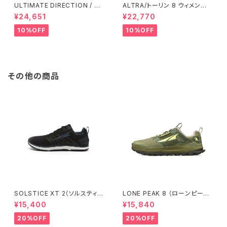
ULTIMATE DIRECTION / ア
ALTRA/トーリン 8 ウィメン
ルティメット ディレクション XO
ズ Black/Black
¥24,651
¥22,770
DUS VEST（エクソドス ベスト）
メンズ / ONYX
10%OFF
10%OFF
その他の商品
SOLSTICE XT 2（ソルスティス
LONE PEAK 8 （ローンピーク
XT 2）メンズ Black
8） ウィメンズ Dusty Olive
¥15,400
¥15,840
20%OFF
20%OFF