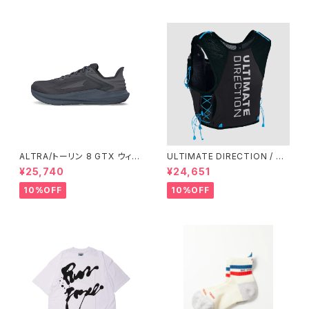
ALTRA/トーリン 8 GTX ウィメ
ULTIMATE DIRECTION / ア
ンズ
ルティメット ディレクション XO
¥25,740
¥24,651
DUS VEST（エクソドス ベスト）
メンズ / ONYX
10%OFF
10%OFF