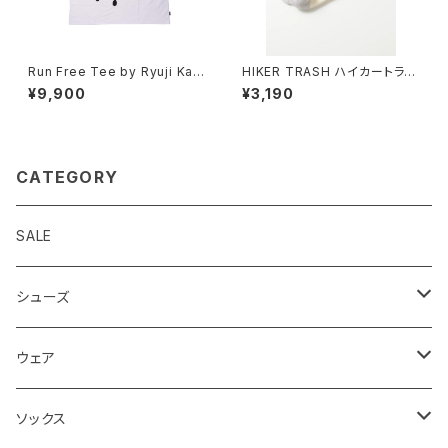
Run Free Tee by Ryuji Kam
HIKER TRASH ハイカートラッ
iyama / white
シュ / H.Y.O.H ”HIKE TREK M
¥9,900
¥3,190
ID” / WHT / BLU / RED
CATEGORY
SALE
シューズ
ロード
ウェア
メンズ
トレイル
Teton Bros.
ソックス