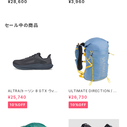
¥28,600
¥3,960
セール中の商品
ALTRA/トーリン 8 GTX ウィメ
ULTIMATE DIRECTION / ア
ンズ
ルティメット ディレクション Fas
¥25,740
¥26,730
tpack 30 Men's / Fog
10%OFF
10%OFF