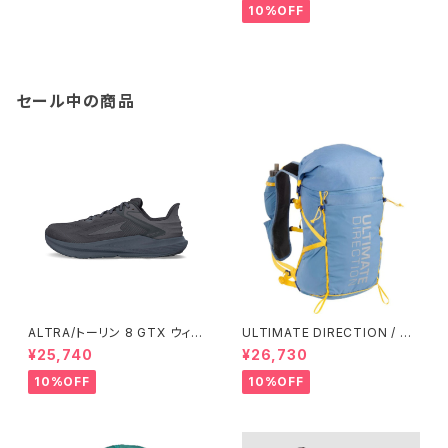
10%OFF
セール中の商品
ALTRA/トーリン 8 GTX ウィメ
ULTIMATE DIRECTION / ア
ンズ
ルティメット ディレクション Fas
¥25,740
¥26,730
tpack 30 Men's / Fog
10%OFF
10%OFF