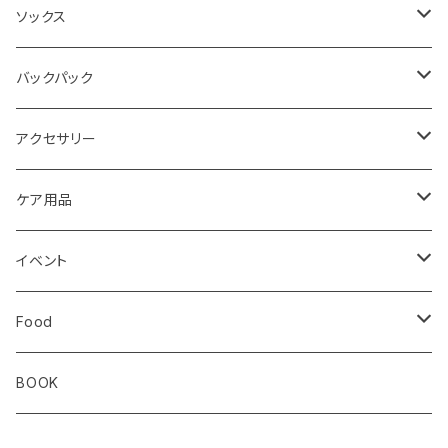
メンズ
トレイル
Teton Bros.
ソックス
レディス
メンズ
キッズ
Static
Milestone
バックパック
レディス
ジム トレーニング
Milestone
Drymax
Ultimate Direction
アクセサリー
Altra
Hiker Trash
Teton Bros.
Halo Commodity
ケア用品
ibex
OS1st
RawLow Mountain Works
Extremities
ROD
イベント
ULTIMATE DIRECTION
extremities
Okara
Km4k
Correct Toes
Zero Limits in Niseko
Food
STRIDE
Rab
Coros
Aggressive Design
The Small Twist
BOOK
Milestone
Theragun