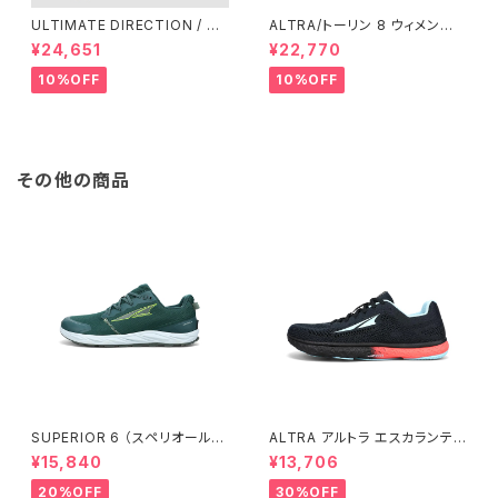
ULTIMATE DIRECTION / ア
ALTRA/トーリン 8 ウィメン
ルティメット ディレクション XO
ズ Black/Black
¥24,651
¥22,770
DUS VEST（エクソドス ベスト）
メンズ / ONYX
10%OFF
10%OFF
その他の商品
SUPERIOR 6 （スペリオール
ALTRA アルトラ エスカランテ
6） メンズ Deep Forest
レーサー ウィメンズ
¥15,840
¥13,706
20%OFF
30%OFF