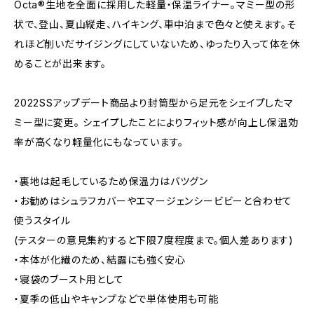
Octa®生地を全面に採用した軽量・保温ライナー。マミー型の形
状で、登山、夏山縦走、ハイキング、車中泊まで色々と使えます。そ
れほど削いだサイジングにしていないため、ゆったり入って体を休
めることが出来ます。
2022SSアップデート商品より封筒型から足元をシェイプしたマ
ミー型に変更。 シェイプしたことによりフィット感が向上し保温効
率が高くなり軽量化にもなっています。
・裏地は起毛しているため保温力はバツグン
・お勧めはシュラフカバーやエマージェンシービビーと合わせて
使うスタイル
(テスターの意見集約すると下限7度程度まで。個人差あります)
・本体が化繊のため、結露にも強く安心
・寝袋のブースト用として
・夏季の低山やキャンプなどで単体使用も可能