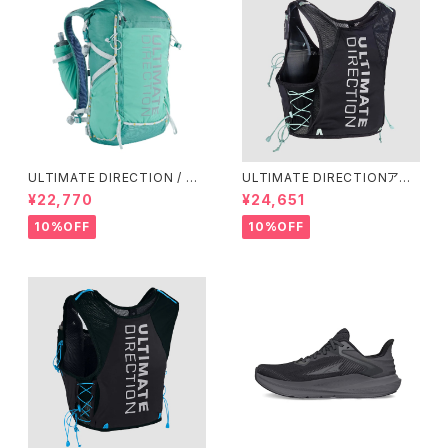
ULTIMATE DIRECTION / ア
ULTIMATE DIRECTIONアル
ルティメット ディレクション Fas
ディメット ディレクション/ XOD
¥22,770
¥24,651
tpackher 20 Women'S / Em
US VESTA（エクソドス ベスタ）
erald 2.0
ウィメンズ / ONYX
10%OFF
10%OFF