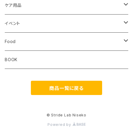
Altra
Hiker Trash
Teton Bros.
Halo Commodity
ケア用品
ibex
OS1st
RawLow Mountain Works
Extremities
ROD
イベント
ULTIMATE DIRECTION
extremities
Okara
Km4k
Correct Toes
Zero Limits in Niseko
Food
STRIDE
Rab
Coros
Aggressive Design
The Small Twist
BOOK
Milestone
Theragun
商品一覧に戻る
HIKER TRASH
Blackboard
DONT PANIC
os1st
© Stride Lab Niseko
Powered by
RawLow Mountain Works
FAVSOL