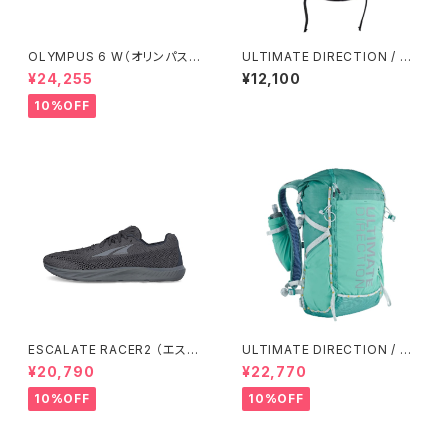
OLYMPUS 6 W（オリンパス
ULTIMATE DIRECTION / ア
6）ウィメンズ Red/Orange
ルティメット ディレクション Tar
¥24,255
¥12,100
mac Vest / AGAVE GREEN
10%OFF
ESCALATE RACER2 （エスカ
ULTIMATE DIRECTION / ア
ランテ レーサー２）ウィメンズ Bl
ルティメット ディレクション Fas
¥20,790
¥22,770
ack/Black
tpackher 20 Women'S / Em
erald 2.0
10%OFF
10%OFF