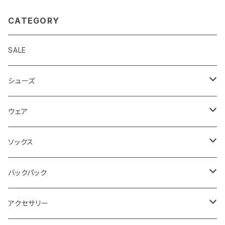
CATEGORY
SALE
シューズ
ロード
ウェア
メンズ
トレイル
Teton Bros.
ソックス
レディス
メンズ
キッズ
Static
Milestone
バックパック
レディス
ジム トレーニング
Milestone
Drymax
Ultimate Direction
アクセサリー