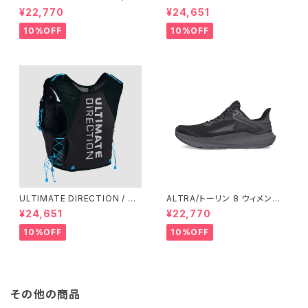
ルティメット ディレクション Fas
ディメット ディレクション/ XOD
¥22,770
¥24,651
tpackher 20 Women'S / Em
US VESTA（エクソドス ベスタ）
erald 2.0
ウィメンズ / ONYX
10%OFF
10%OFF
ULTIMATE DIRECTION / ア
ALTRA/トーリン 8 ウィメン
ルティメット ディレクション XO
ズ Black/Black
¥24,651
¥22,770
DUS VEST（エクソドス ベスト）
メンズ / ONYX
10%OFF
10%OFF
その他の商品