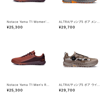
Notace Yama T1 Women's
ALTRA/ティンプ5 ボア メンズ7
Rust
TRL/PEARLZD/ROSE DUST
¥25,300
¥29,700
Notace Yama T1 Men's Ru
ALTRA/ティンプ5 ボア ウイメ
st
ンズ7s MTN TRL/PEARLZD/
¥25,300
¥29,700
ROSE DUST