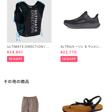
ULTIMATE DIRECTION / ア
ALTRA/トーリン 8 ウィメン
ルティメット ディレクション XO
ズ Black/Black
¥24,651
¥22,770
DUS VEST（エクソドス ベスト）
メンズ / ONYX
10%OFF
10%OFF
その他の商品