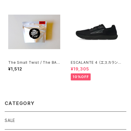
The Small Twist / The BAG
ESCALANTE 4 （エスカランテ
Meat Sauce Twist
4）メンズ Black/Black
¥1,512
¥19,305
10%OFF
CATEGORY
SALE