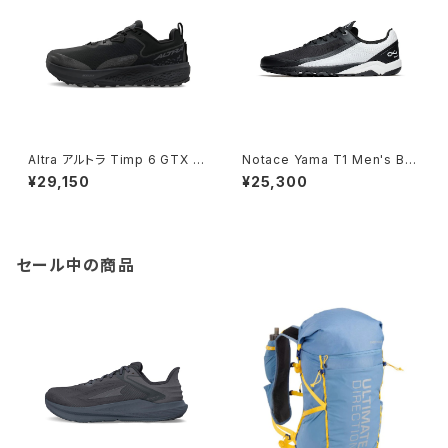
Altra アルトラ Timp 6 GTX M
Notace Yama T1 Men's Bla
en’s / Black
ck/White
¥29,150
¥25,300
セール中の商品