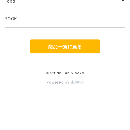
ULTIMATE DIRECTION
extremities
Okara
Km4k
Correct Toes
Zero Limits in Niseko
Food
STRIDE
Rab
Coros
Aggressive Design
The Small Twist
BOOK
Milestone
Theragun
商品一覧に戻る
HIKER TRASH
Blackboard
DONT PANIC
os1st
© Stride Lab Niseko
Powered by
RawLow Mountain Works
FAVSOL
PAAGOWORKS
GAIT HAPPENS
Hydrapak
JASON MARKK