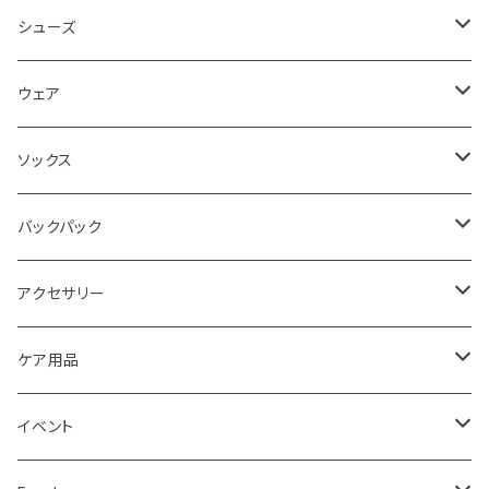
シューズ
ロード
ウェア
メンズ
トレイル
Teton Bros.
ソックス
レディス
メンズ
キッズ
Static
Milestone
バックパック
レディス
ジム トレーニング
Milestone
Drymax
Ultimate Direction
アクセサリー
Altra
Hiker Trash
Teton Bros.
Halo Commodity
ケア用品
ibex
OS1st
RawLow Mountain Works
Extremities
ROD
イベント