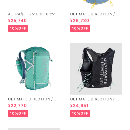
ALTRA/トーリン 8 GTX ウィメ
ULTIMATE DIRECTION / ア
ンズ
ルティメット ディレクション Fas
¥25,740
¥26,730
tpack 30 Men's / Fog
10%OFF
10%OFF
ULTIMATE DIRECTION / ア
ULTIMATE DIRECTIONアル
ルティメット ディレクション Fas
ディメット ディレクション/ XOD
¥22,770
¥24,651
tpackher 20 Women'S / Em
US VESTA（エクソドス ベスタ）
erald 2.0
ウィメンズ / ONYX
10%OFF
10%OFF